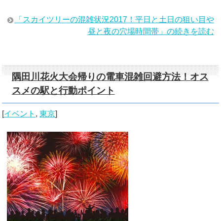
「スカイツリーの混雑状況2017！平日と土日の狙い目や
昼と夜の穴場時間帯」の続きを読む
隅田川花火大会帰りの電車混雑回避方法！オス
スメの駅と行動ポイント
[
イベント
,
東京
]