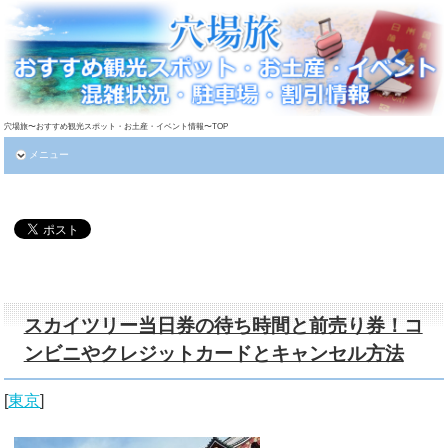
穴場旅〜おすすめ観光スポット・お土産・イベント情報〜TOP
メニュー
スカイツリー当日券の待ち時間と前売り券！コ
ンビニやクレジットカードとキャンセル方法
[
東京
]